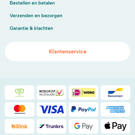
Bestellen en betalen
Verzenden en bezorgen
Garantie & klachten
Klantenservice
Duurzaamheidsprijs duin- & bollenstreek
WebwinkelKeur
iDeal
Bancont
Mastercard
Visa
PayPal
American
Billink
DHL
Google Pay
Apple Pa