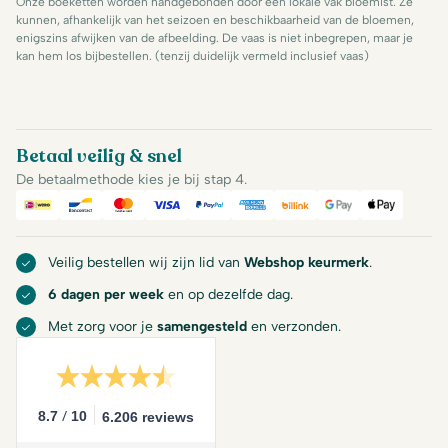
Onze boeketten worden handgebonden door een lokale vak bloemist. Ze
kunnen, afhankelijk van het seizoen en beschikbaarheid van de bloemen,
enigszins afwijken van de afbeelding. De vaas is niet inbegrepen, maar je
kan hem los bijbestellen. (tenzij duidelijk vermeld inclusief vaas)
Betaal veilig & snel
De betaalmethode kies je bij stap 4.
iDeal
Bancontact
Mastercard
Visa
PayPal
American Express
Billink
Google Pay
Apple Pa
Veilig bestellen wij zijn lid van
Webshop keurmerk
.
6 dagen per week
en op dezelfde dag.
Met zorg voor je
samengesteld
en verzonden.
/
8.7
10
6.206 reviews