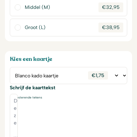
Middel (M)
€
32,95
Groot (L)
€
38,95
Kies een kaartje
€
1,75
Schrijf de kaarttekst
230
resterende tekens