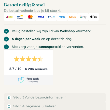
Betaal veilig & snel
De betaalmethode kies je bij stap 4.
iDeal
Bancontact
Mastercard
Visa
PayPal
American Express
Billink
Google Pay
Apple Pa
Veilig bestellen wij zijn lid van
Webshop keurmerk
.
6 dagen per week
en op dezelfde dag.
Met zorg voor je
samengesteld
en verzonden.
/
8.7
10
6.206 reviews
Stap 3
Vul de bezorginformatie in
Stap 4
Gegevens & betalen