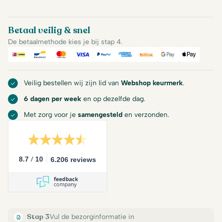
Betaal veilig & snel
De betaalmethode kies je bij stap 4.
iDeal
Bancontact
Mastercard
Visa
PayPal
American Express
Billink
Google Pay
Apple Pa
Veilig bestellen wij zijn lid van
Webshop keurmerk
.
6 dagen per week
en op dezelfde dag.
Met zorg voor je
samengesteld
en verzonden.
/
8.7
10
6.206 reviews
Stap 3
Vul de bezorginformatie in