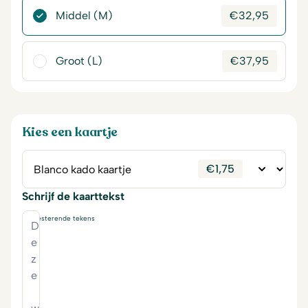
Middel (M)
€
32,95
Groot (L)
€
37,95
Kies een kaartje
€
1,75
Schrijf de kaarttekst
230
resterende tekens