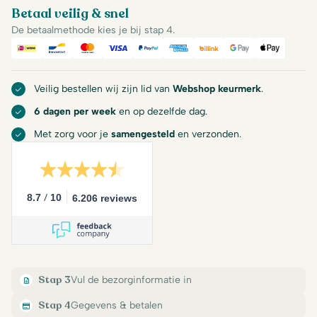
Betaal veilig & snel
De betaalmethode kies je bij stap 4.
iDeal
Bancontact
Mastercard
Visa
PayPal
American Express
Billink
Google Pay
Apple Pa
Veilig bestellen wij zijn lid van
Webshop keurmerk
.
6 dagen per week
en op dezelfde dag.
Met zorg voor je
samengesteld
en verzonden.
/
8.7
10
6.206 reviews
Stap 3
Vul de bezorginformatie in
Stap 4
Gegevens & betalen