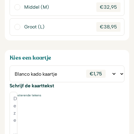
Middel (M)
€
32,95
Groot (L)
€
38,95
Kies een kaartje
€
1,75
Schrijf de kaarttekst
230
resterende tekens