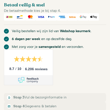
Betaal veilig & snel
De betaalmethode kies je bij stap 4.
iDeal
Bancontact
Mastercard
Visa
PayPal
American Express
Billink
Google Pay
Apple Pa
Veilig bestellen wij zijn lid van
Webshop keurmerk
.
6 dagen per week
en op dezelfde dag.
Met zorg voor je
samengesteld
en verzonden.
/
8.7
10
6.206 reviews
Stap 3
Vul de bezorginformatie in
Stap 4
Gegevens & betalen