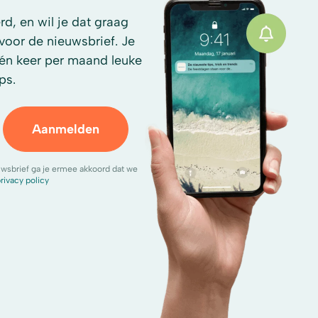
d, en wil je dat graag
n voor de nieuwsbrief. Je
én keer per maand leuke
ps.
Aanmelden
uwsbrief ga je ermee akkoord dat we
rivacy policy