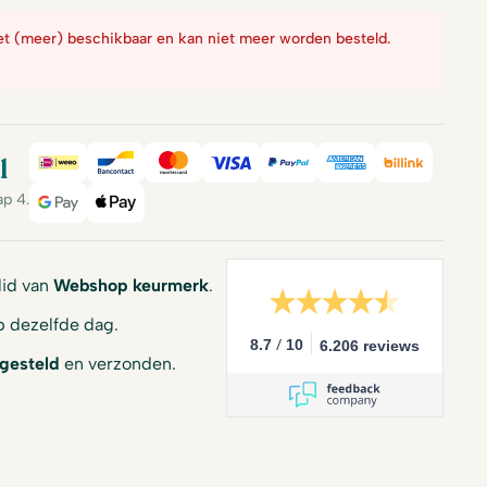
iet (meer) beschikbaar en kan niet meer worden besteld.
l
iDeal
Bancontact
Mastercard
Visa
PayPal
American Expre
Billink
ap 4.
Google Pay
Apple Pay
 lid van
Webshop keurmerk
.
 dezelfde dag.
/
8.7
10
6.206 reviews
gesteld
en verzonden.