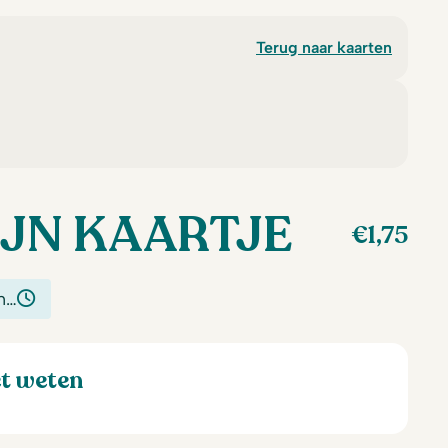
Terug naar kaarten
IJN KAARTJE
€
1,75
n…
et weten