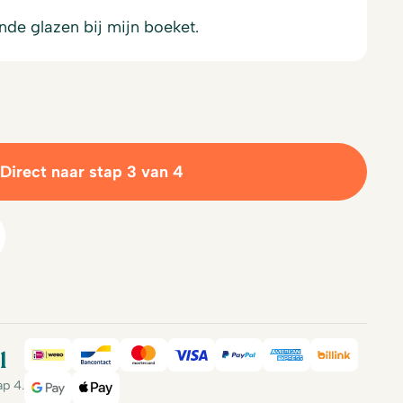
ende glazen bij mijn boeket.
Direct naar stap 3 van 4
l
iDeal
Bancontact
Mastercard
Visa
PayPal
American Expre
Billink
ap 4.
Google Pay
Apple Pay