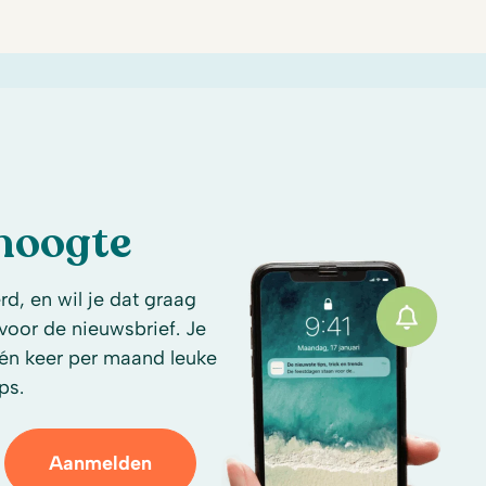
 hoogte
d, en wil je dat graag
n voor de nieuwsbrief. Je
én keer per maand leuke
ps.
Aanmelden