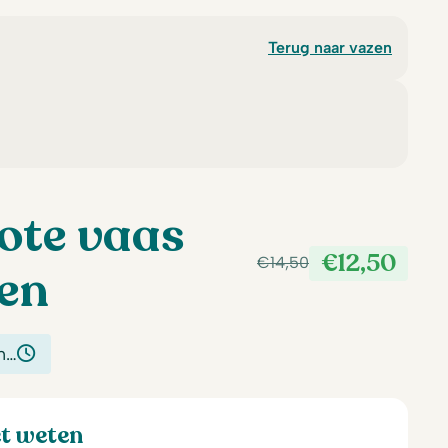
Terug naar vazen
ote vaas
€
12,50
€
14,50
len
Oorspronkelijke
Huidige
prijs
prijs
was:
is:
€14,50.
€12,50.
n…
et weten