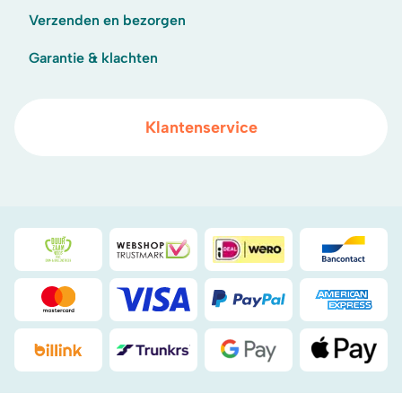
Verzenden en bezorgen
Garantie & klachten
Klantenservice
Duurzaamheidsprijs duin- & bollenstreek
WebwinkelKeur
iDeal
Bancont
Mastercard
Visa
PayPal
American
Billink
DHL
Google Pay
Apple Pa