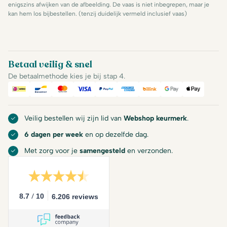
enigszins afwijken van de afbeelding. De vaas is niet inbegrepen, maar je
kan hem los bijbestellen. (tenzij duidelijk vermeld inclusief vaas)
Betaal veilig & snel
De betaalmethode kies je bij stap 4.
iDeal
Bancontact
Mastercard
Visa
PayPal
American Express
Billink
Google Pay
Apple Pa
Veilig bestellen wij zijn lid van
Webshop keurmerk
.
6 dagen per week
en op dezelfde dag.
Met zorg voor je
samengesteld
en verzonden.
/
8.7
10
6.206 reviews