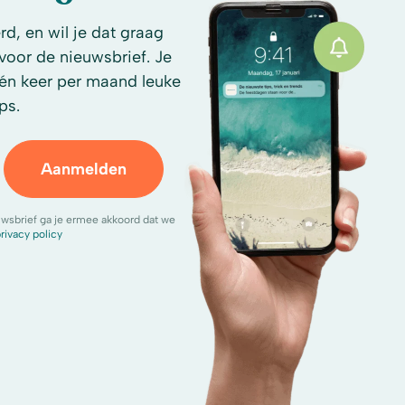
d, en wil je dat graag
n voor de nieuwsbrief. Je
én keer per maand leuke
ps.
Aanmelden
uwsbrief ga je ermee akkoord dat we
rivacy policy