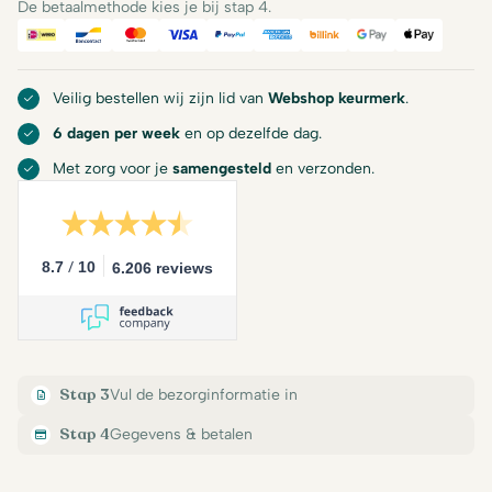
De betaalmethode kies je bij stap 4.
iDeal
Bancontact
Mastercard
Visa
PayPal
American Express
Billink
Google Pay
Apple Pa
Veilig bestellen wij zijn lid van
Webshop keurmerk
.
6 dagen per week
en op dezelfde dag.
Met zorg voor je
samengesteld
en verzonden.
/
8.7
10
6.206 reviews
Stap 3
Vul de bezorginformatie in
Stap 4
Gegevens & betalen