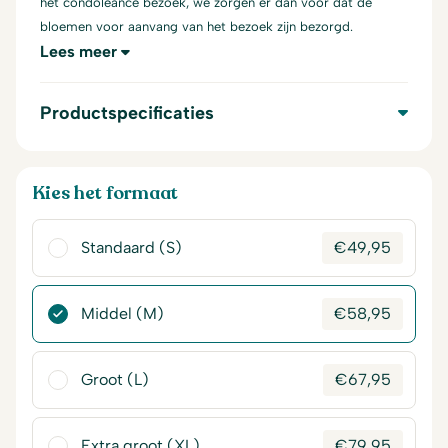
het condoleance bezoek, we zorgen er dan voor dat de
bloemen voor aanvang van het bezoek zijn bezorgd.
Lees meer
Productspecificaties
Kies het formaat
Standaard (S)
€
49,95
Middel (M)
€
58,95
Groot (L)
€
67,95
Extra groot (XL)
€
79,95