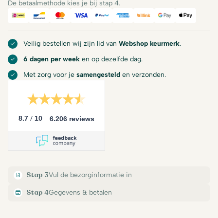
De betaalmethode kies je bij stap 4.
iDeal
Bancontact
Mastercard
Visa
PayPal
American Express
Billink
Google Pay
Apple Pa
Veilig bestellen wij zijn lid van
Webshop keurmerk
.
6 dagen per week
en op dezelfde dag.
Met zorg voor je
samengesteld
en verzonden.
/
8.7
10
6.206 reviews
Stap 3
Vul de bezorginformatie in
Stap 4
Gegevens & betalen