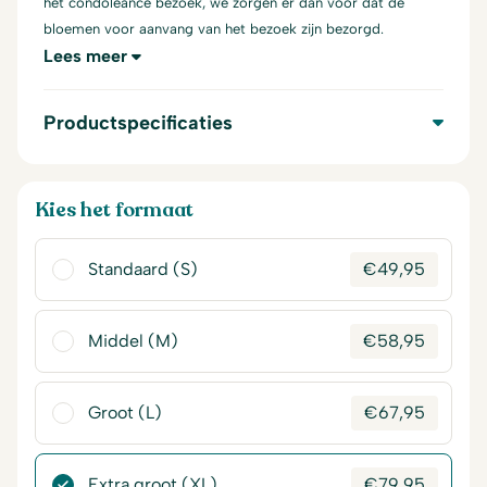
het condoleance bezoek, we zorgen er dan voor dat de
bloemen voor aanvang van het bezoek zijn bezorgd.
Lees meer
Productspecificaties
Kies het formaat
Standaard (S)
€
49,95
Middel (M)
€
58,95
Groot (L)
€
67,95
Extra groot (XL)
€
79,95