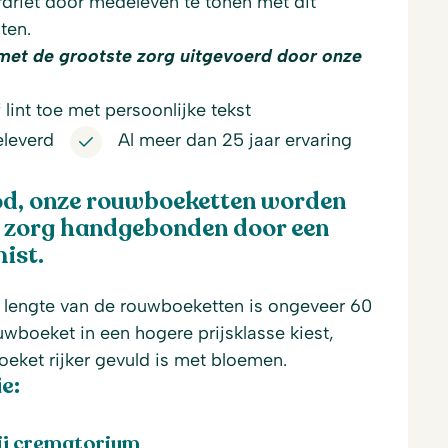
rdriet door medeleven te tonen met dit
ten.
met de grootste zorg uitgevoerd door onze
lint toe met persoonlijke tekst
eleverd
Al meer dan 25 jaar ervaring
d, onze rouwboeketten worden
e zorg handgebonden door een
ist.
lengte van de rouwboeketten is ongeveer 60
uwboeket in een hogere prijsklasse kiest,
boeket rijker gevuld is met bloemen.
e:
ij crematorium