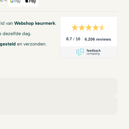
ap 4.
Google Pay
Apple Pay
 lid van
Webshop keurmerk
.
 dezelfde dag.
/
8.7
10
6.206 reviews
gesteld
en verzonden.