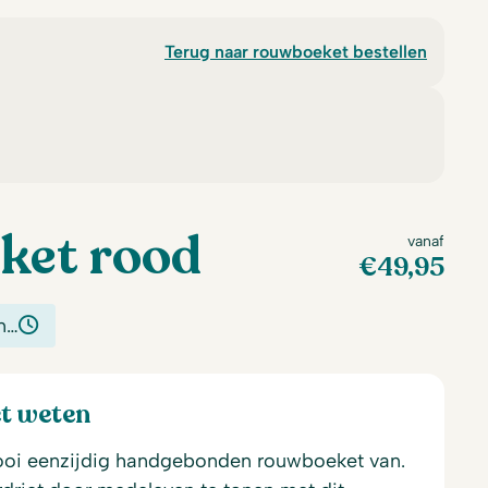
Terug naar rouwboeket bestellen
ket rood
vanaf
€
49,95
n…
et weten
oi eenzijdig handgebonden rouwboeket van.