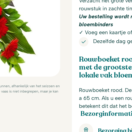
Verzacht het grote ve
rouwstuk in zachte tin
Uw bestelling wordt 
bloembinders
✓ Voeg een kaartje of 
Dezelfde dag g
Rouwboeket roo
met de grootst
lokale vak bloem
nnen, afhankelijk van het seizoen en
Rouwboeket rood. De 
vaas is niet inbegrepen, maar je kan
a 65 cm. Als u een ro
betekent dit dat het 
Bezorginformati
Bezorging b