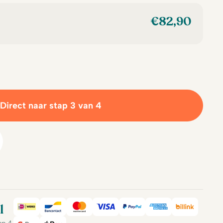
€
82,90
Direct naar stap 3 van 4
l
iDeal
Bancontact
Mastercard
Visa
PayPal
American Expre
Billink