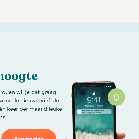
 hoogte
d, en wil je dat graag
n voor de nieuwsbrief. Je
én keer per maand leuke
ps.
Aanmelden