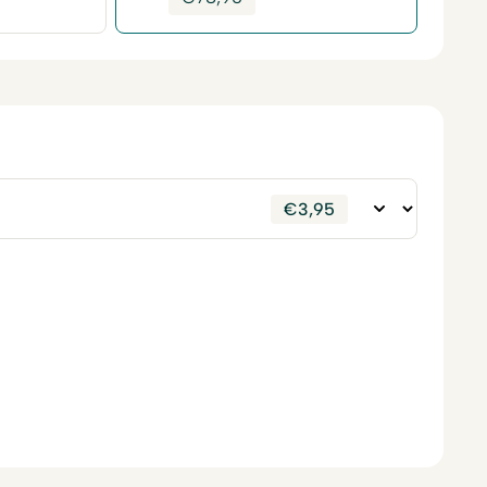
€
3,95