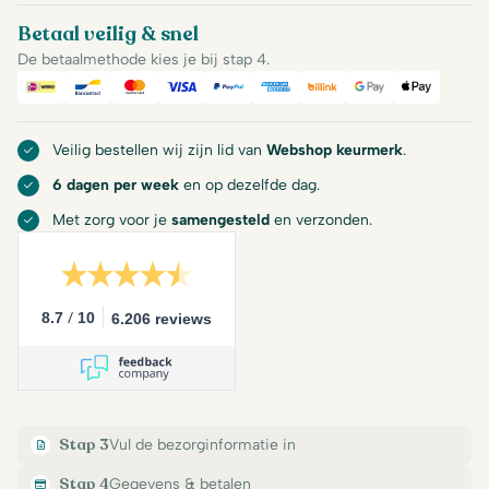
Betaal veilig & snel
De betaalmethode kies je bij stap 4.
iDeal
Bancontact
Mastercard
Visa
PayPal
American Express
Billink
Google Pay
Apple Pa
Veilig bestellen wij zijn lid van
Webshop keurmerk
.
6 dagen per week
en op dezelfde dag.
Met zorg voor je
samengesteld
en verzonden.
/
8.7
10
6.206 reviews
Stap 3
Vul de bezorginformatie in
Stap 4
Gegevens & betalen