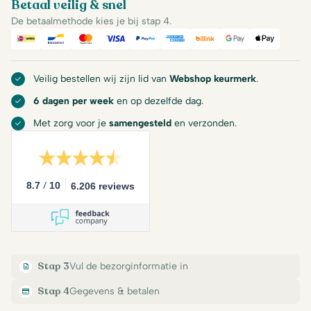
Betaal veilig & snel
De betaalmethode kies je bij stap 4.
iDeal
Bancontact
Mastercard
Visa
PayPal
American Express
Billink
Google Pay
Apple Pa
Veilig bestellen wij zijn lid van
Webshop keurmerk
.
6 dagen per week
en op dezelfde dag.
Met zorg voor je
samengesteld
en verzonden.
/
8.7
10
6.206 reviews
Stap 3
Vul de bezorginformatie in
Stap 4
Gegevens & betalen