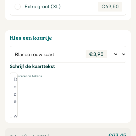
Extra groot (XL)
€
69,50
Kies een kaartje
€
3,95
Schrijf de kaarttekst
230
resterende tekens
€
63,45