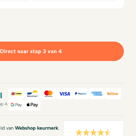
Direct naar stap 3 van 4
l
iDeal
Bancontact
Mastercard
Visa
PayPal
American Expre
Billink
ap 4.
Google Pay
Apple Pay
 lid van
Webshop keurmerk
.