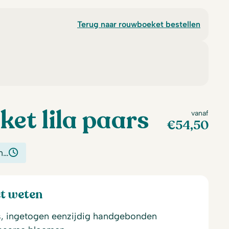
Terug naar rouwboeket bestellen
et lila paars
vanaf
€
54,50
n…
et weten
s, ingetogen eenzijdig handgebonden