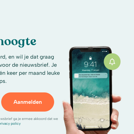
 hoogte
d, en wil je dat graag
n voor de nieuwsbrief. Je
én keer per maand leuke
ps.
Aanmelden
uwsbrief ga je ermee akkoord dat we
rivacy policy