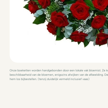
Onze boeketten worden handgebonden door een lokale vak bloemist. Ze ku
beschikbaarheid van de bloemen, enigszins afwijken van de afbeelding. De 
hem los bijbestellen. (tenzij duidelijk vermeld inclusief vaas)