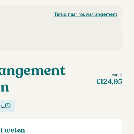
Terug naar rouwarrangement
angement
vanaf
€
124,95
en
n…
et weten