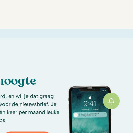
 hoogte
d, en wil je dat graag
n voor de nieuwsbrief. Je
én keer per maand leuke
ps.