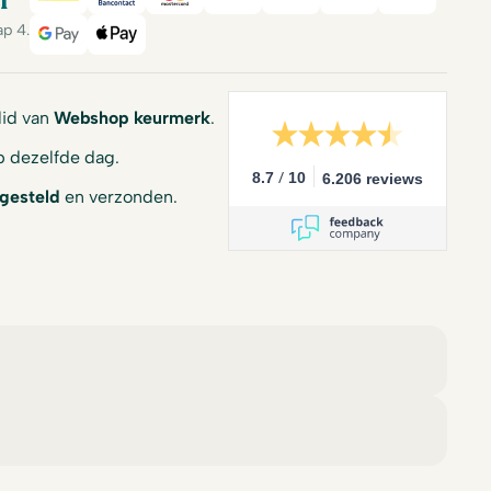
l
iDeal
Bancontact
Mastercard
Visa
PayPal
American Expre
Billink
ap 4.
Google Pay
Apple Pay
 lid van
Webshop keurmerk
.
 dezelfde dag.
/
8.7
10
6.206 reviews
gesteld
en verzonden.