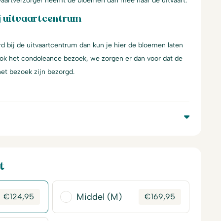
tvaartverzorger neemt de bloemen dan mee naar de uitvaart.
j uitvaartcentrum
d bij de uitvaartcentrum dan kun je hier de bloemen laten
ook het condoleance bezoek, we zorgen er dan voor dat de
et bezoek zijn bezorgd.
t
Middel (M)
€
124,95
€
169,95