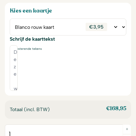
Kies een kaartje
€
3,95
Schrijf de kaarttekst
230
resterende tekens
€
168,95
Totaal (incl. BTW)
+