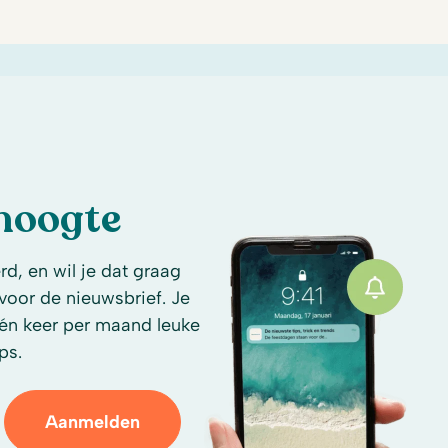
 hoogte
d, en wil je dat graag
n voor de nieuwsbrief. Je
én keer per maand leuke
ps.
Aanmelden