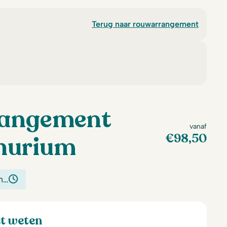
Terug naar rouwarrangement
angement
vanaf
€
98,50
hurium
n…
et weten