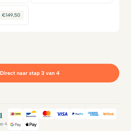
€
149,50
Direct naar stap 3 van 4
l
iDeal
Bancontact
Mastercard
Visa
PayPal
American Expre
Billink
ap 4.
Google Pay
Apple Pay