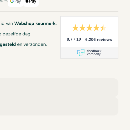
ap 4.
Google Pay
Apple Pay
 lid van
Webshop keurmerk
.
 dezelfde dag.
/
8.7
10
6.206 reviews
gesteld
en verzonden.