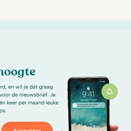
 hoogte
d, en wil je dat graag
n voor de nieuwsbrief. Je
én keer per maand leuke
ps.
Aanmelden