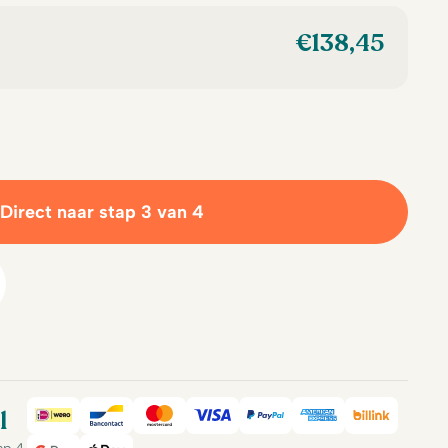
€
138,45
Direct naar stap 3 van 4
l
iDeal
Bancontact
Mastercard
Visa
PayPal
American Expre
Billink