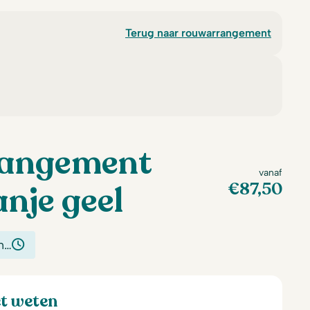
Terug naar rouwarrangement
angement
vanaf
€
87,50
nje geel
n…
et weten