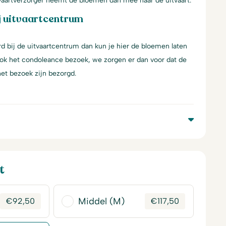
tvaartverzorger neemt de bloemen dan mee naar de uitvaart.
j uitvaartcentrum
d bij de uitvaartcentrum dan kun je hier de bloemen laten
ook het condoleance bezoek, we zorgen er dan voor dat de
et bezoek zijn bezorgd.
t
Middel (M)
€
92,50
€
117,50