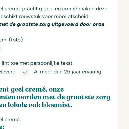
l cremé, p
rachtig geel en cremé maken deze
schikt rouwstuk voor mooi afscheid.
met de grootste zorg uitgevoerd door onze
cm. (foto)
.
lint toe met persoonlijke tekst
eleverd
Al meer dan 25 jaar ervaring
t geel cremé, onze
ten worden met de grootste zorg
n lokale vak bloemist.
el cremé
e: