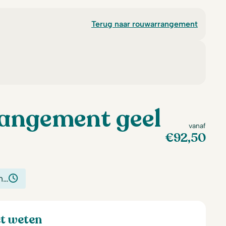
Terug naar rouwarrangement
angement geel
vanaf
€
92,50
n…
et weten