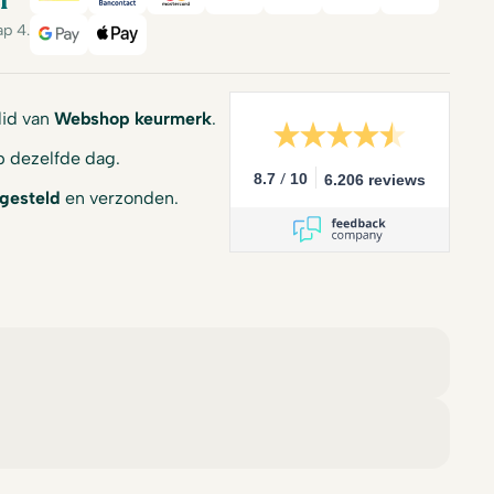
l
iDeal
Bancontact
Mastercard
Visa
PayPal
American Expre
Billink
ap 4.
Google Pay
Apple Pay
 lid van
Webshop keurmerk
.
 dezelfde dag.
/
8.7
10
6.206 reviews
gesteld
en verzonden.