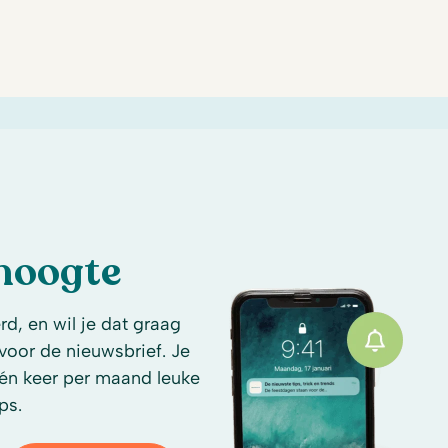
 hoogte
d, en wil je dat graag
n voor de nieuwsbrief. Je
én keer per maand leuke
ps.