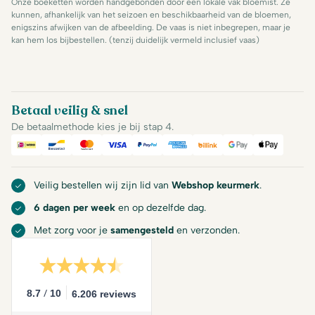
Onze boeketten worden handgebonden door een lokale vak bloemist. Ze
kunnen, afhankelijk van het seizoen en beschikbaarheid van de bloemen,
enigszins afwijken van de afbeelding. De vaas is niet inbegrepen, maar je
kan hem los bijbestellen. (tenzij duidelijk vermeld inclusief vaas)
Betaal veilig & snel
De betaalmethode kies je bij stap 4.
iDeal
Bancontact
Mastercard
Visa
PayPal
American Express
Billink
Google Pay
Apple Pa
Veilig bestellen wij zijn lid van
Webshop keurmerk
.
6 dagen per week
en op dezelfde dag.
Met zorg voor je
samengesteld
en verzonden.
/
8.7
10
6.206 reviews