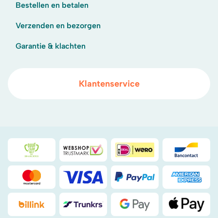
Bestellen en betalen
Verzenden en bezorgen
Garantie & klachten
Klantenservice
Duurzaamheidsprijs duin- & bollenstreek
WebwinkelKeur
iDeal
Bancont
Mastercard
Visa
PayPal
American
Billink
DHL
Google Pay
Apple Pa