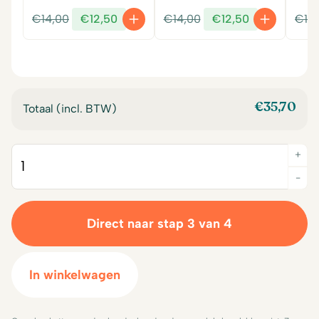
Oorspronkelijke
Huidige
Oorspronkelijke
Huidige
€
14,00
€
12,50
€
14,00
€
12,50
€
14
prijs
prijs
prijs
prijs
was:
is:
was:
is:
€14,00.
€12,50.
€14,00.
€12,50.
€
35,70
Totaal (incl. BTW)
+
Quantity
-
Direct naar stap 3 van 4
In winkelwagen