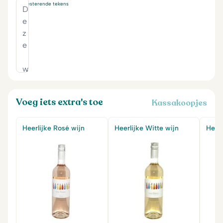
230
resterende tekens
Voeg iets extra's toe
Kassakoopjes
Heerlijke Rosé wijn
Heerlijke Witte wijn
Heerl