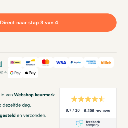
Direct naar stap 3 van 4
l
iDeal
Bancontact
Mastercard
Visa
PayPal
American Expre
Billink
ap 4.
Google Pay
Apple Pay
 lid van
Webshop keurmerk
.
 dezelfde dag.
/
8.7
10
6.206 reviews
gesteld
en verzonden.