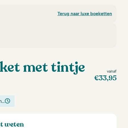
Terug naar luxe boeketten
ket met tintje
vanaf
€
33,95
n…
et weten