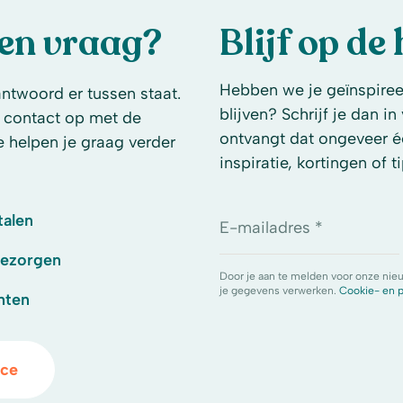
een vraag?
Blijf op de
Hebben we je geïnspireer
antwoord er tussen staat.
blijven? Schrijf je dan i
 contact op met de
ontvangt dat ongeveer é
e helpen je graag verder
inspiratie, kortingen of ti
talen
E-mailadres *
bezorgen
Door je aan te melden voor onze nie
je gegevens verwerken.
Cookie- en p
hten
ice