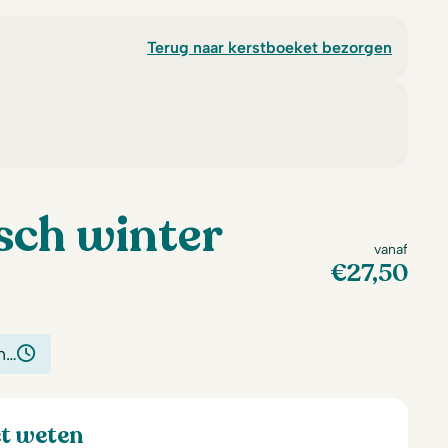
Terug naar kerstboeket bezorgen
ch winter
vanaf
€
27,50
n…
et weten