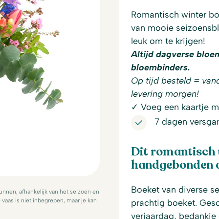
Romantisch winter bo
van mooie seizoensb
leuk om te krijgen!
Altijd dagverse bloe
bloembinders.
Op tijd besteld = van
levering morgen!
✓ Voeg een kaartje me
7 dagen versgar
Dit romantisch 
handgebonden do
Boeket van diverse s
nnen, afhankelijk van het seizoen en
vaas is niet inbegrepen, maar je kan
prachtig boeket. Ges
verjaardag, bedankje o