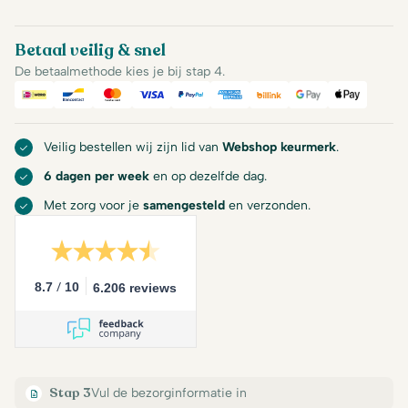
Betaal veilig & snel
De betaalmethode kies je bij stap 4.
iDeal
Bancontact
Mastercard
Visa
PayPal
American Express
Billink
Google Pay
Apple Pa
Veilig bestellen wij zijn lid van
Webshop keurmerk
.
6 dagen per week
en op dezelfde dag.
Met zorg voor je
samengesteld
en verzonden.
/
8.7
10
6.206 reviews
Stap 3
Vul de bezorginformatie in