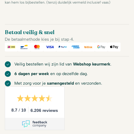
kan hem los bijbestellen. (tenzij duidelijk vermeld inclusief vaas)
Betaal veilig & snel
De betaalmethode kies je bij stap 4.
iDeal
Bancontact
Mastercard
Visa
PayPal
American Express
Billink
Google Pay
Apple Pa
Veilig bestellen wij zijn lid van
Webshop keurmerk
.
6 dagen per week
en op dezelfde dag.
Met zorg voor je
samengesteld
en verzonden.
/
8.7
10
6.206 reviews