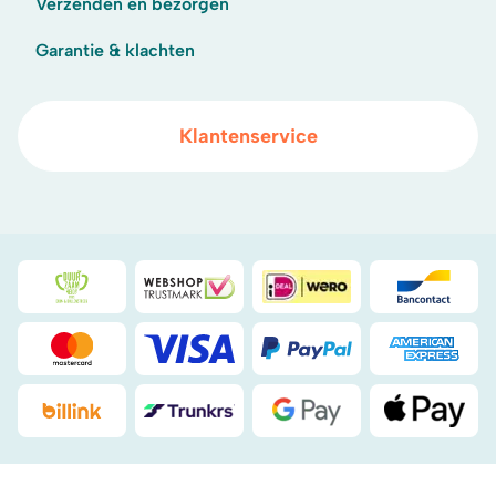
Verzenden en bezorgen
Garantie & klachten
Klantenservice
Duurzaamheidsprijs duin- & bollenstreek
WebwinkelKeur
iDeal
Bancont
Mastercard
Visa
PayPal
American
Billink
DHL
Google Pay
Apple Pa
.