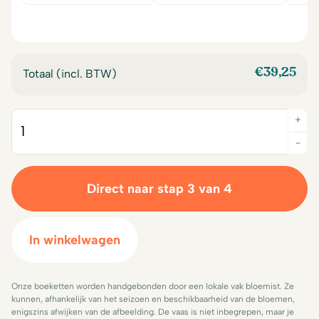
was:
is:
was:
is:
€14,00.
€12,50.
€14,00.
€12,50.
€
39,25
Totaal (incl. BTW)
+
Quantity
-
Direct naar stap 3 van 4
In winkelwagen
Onze boeketten worden handgebonden door een lokale vak bloemist. Ze
kunnen, afhankelijk van het seizoen en beschikbaarheid van de bloemen,
enigszins afwijken van de afbeelding. De vaas is niet inbegrepen, maar je