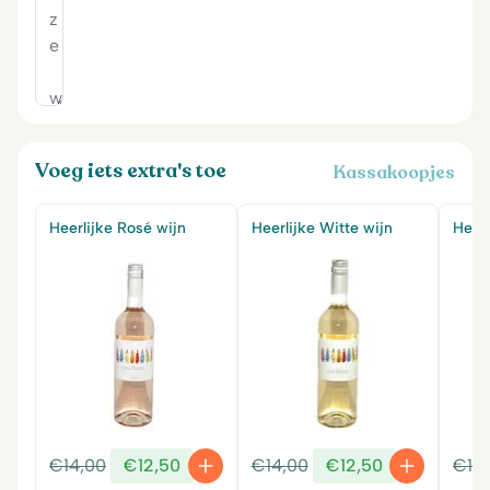
Voeg iets extra's toe
Kassakoopjes
Heerlijke Rosé wijn
Heerlijke Witte wijn
Heerl
Oorspronkelijke
Huidige
Oorspronkelijke
Huidige
€
14,00
€
12,50
€
14,00
€
12,50
€
14
prijs
prijs
prijs
prijs