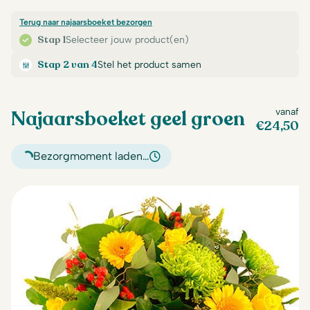
Terug naar najaarsboeket bezorgen
Stap 1
Selecteer jouw product(en)
Stap 2 van 4
Stel het product samen
Najaarsboeket geel groen
vanaf
€
24,50
Bezorgmoment laden…