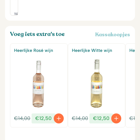
Voeg iets extra's toe
Kassakoopjes
Heerlijke Rosé wijn
Heerlijke Witte wijn
Heerl
Oorspronkelijke
Huidige
Oorspronkelijke
Huidige
€
14,00
€
12,50
€
14,00
€
12,50
€
14
prijs
prijs
prijs
prijs
was:
is:
was:
is:
€14,00.
€12,50.
€14,00.
€12,50.