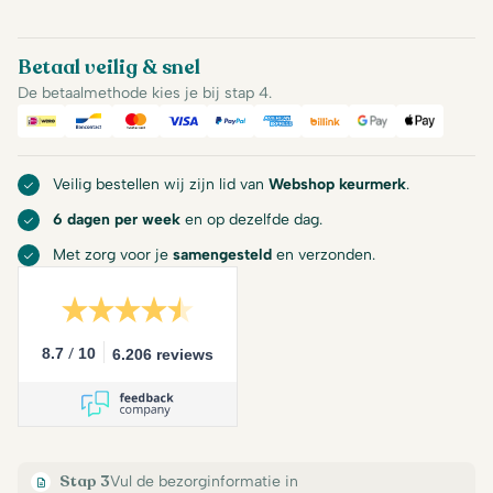
Betaal veilig & snel
De betaalmethode kies je bij stap 4.
iDeal
Bancontact
Mastercard
Visa
PayPal
American Express
Billink
Google Pay
Apple Pa
Veilig bestellen wij zijn lid van
Webshop keurmerk
.
6 dagen per week
en op dezelfde dag.
Met zorg voor je
samengesteld
en verzonden.
/
8.7
10
6.206 reviews
Stap 3
Vul de bezorginformatie in