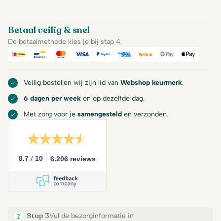
Betaal veilig & snel
De betaalmethode kies je bij stap 4.
iDeal
Bancontact
Mastercard
Visa
PayPal
American Express
Billink
Google Pay
Apple Pa
Veilig bestellen wij zijn lid van
Webshop keurmerk
.
6 dagen per week
en op dezelfde dag.
Met zorg voor je
samengesteld
en verzonden.
/
8.7
10
6.206 reviews
Stap 3
Vul de bezorginformatie in