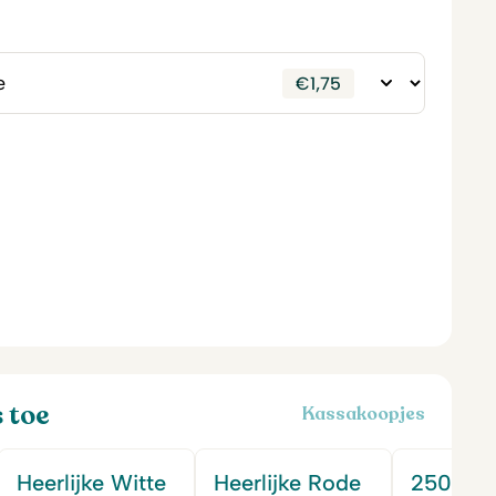
€
1,75
s toe
Kassakoopjes
Heerlijke Witte
Heerlijke Rode
250 gr