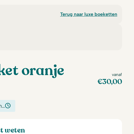
Terug naar luxe boeketten
ket oranje
vanaf
€
30,00
n…
et weten