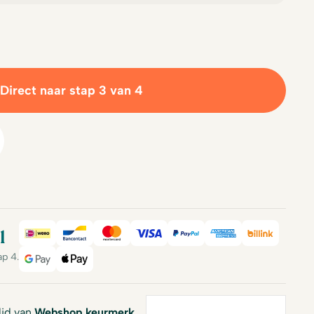
Direct naar stap 3 van 4
l
iDeal
Bancontact
Mastercard
Visa
PayPal
American Expre
Billink
ap 4.
Google Pay
Apple Pay
 lid van
Webshop keurmerk
.