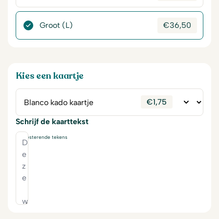
Groot (L)
€
36,50
Kies een kaartje
€
1,75
Schrijf de kaarttekst
230
resterende tekens