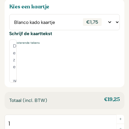
Kies een kaartje
€
1,75
Schrijf de kaarttekst
230
resterende tekens
€
19,25
Totaal (incl. BTW)
+
Quantity
-