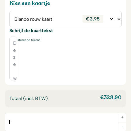
Kies een kaartje
€
3,95
Schrijf de kaarttekst
230
resterende tekens
€
328,90
Totaal (incl. BTW)
+
Quantity
-