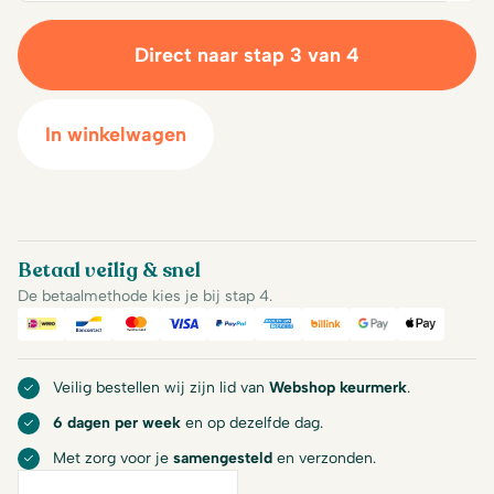
Direct naar stap 3 van 4
In winkelwagen
Betaal veilig & snel
De betaalmethode kies je bij stap 4.
iDeal
Bancontact
Mastercard
Visa
PayPal
American Express
Billink
Google Pay
Apple Pa
Veilig bestellen wij zijn lid van
Webshop keurmerk
.
6 dagen per week
en op dezelfde dag.
Met zorg voor je
samengesteld
en verzonden.