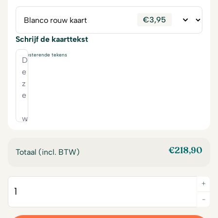
€
3,95
Schrijf de kaarttekst
230
resterende tekens
€
218,90
Totaal (incl. BTW)
+
Quantity
-