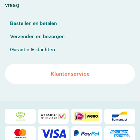
vraag.
Bestellen en betalen
Verzenden en bezorgen
Garantie & klachten
Klantenservice
Duurzaamheidsprijs duin- & bollenstreek
WebwinkelKeur
iDeal
Bancont
Mastercard
Visa
PayPal
American