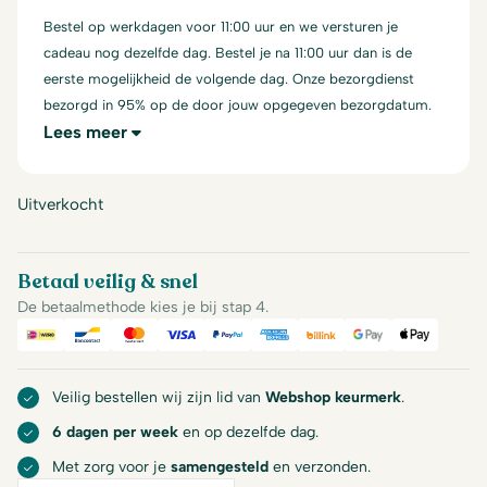
Bestel op werkdagen voor 11:00 uur en we versturen je
cadeau nog dezelfde dag. Bestel je na 11:00 uur dan is de
eerste mogelijkheid de volgende dag. Onze bezorgdienst
bezorgd in 95% op de door jouw opgegeven bezorgdatum.
Lees meer
Uitverkocht
Betaal veilig & snel
De betaalmethode kies je bij stap 4.
iDeal
Bancontact
Mastercard
Visa
PayPal
American Express
Billink
Google Pay
Apple Pa
Veilig bestellen wij zijn lid van
Webshop keurmerk
.
6 dagen per week
en op dezelfde dag.
Met zorg voor je
samengesteld
en verzonden.