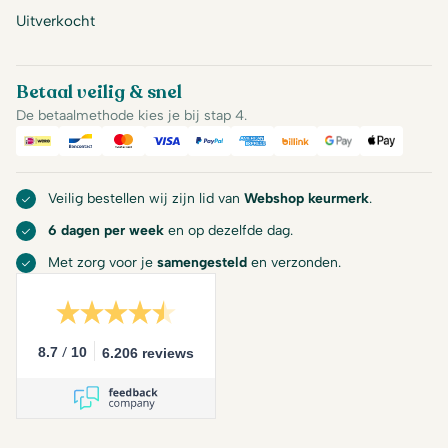
Uitverkocht
Betaal veilig & snel
De betaalmethode kies je bij stap 4.
iDeal
Bancontact
Mastercard
Visa
PayPal
American Express
Billink
Google Pay
Apple Pa
Veilig bestellen wij zijn lid van
Webshop keurmerk
.
6 dagen per week
en op dezelfde dag.
Met zorg voor je
samengesteld
en verzonden.
/
8.7
10
6.206 reviews