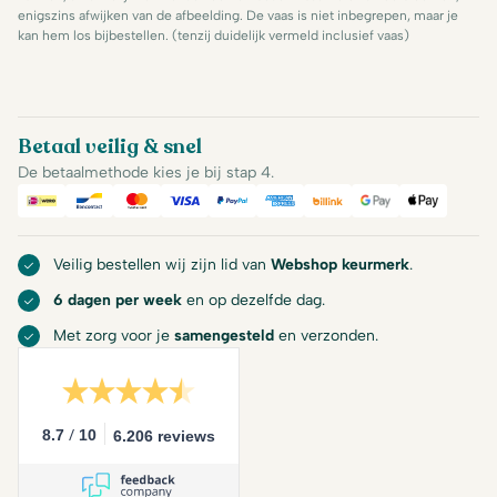
enigszins afwijken van de afbeelding. De vaas is niet inbegrepen, maar je
kan hem los bijbestellen. (tenzij duidelijk vermeld inclusief vaas)
Betaal veilig & snel
De betaalmethode kies je bij stap 4.
iDeal
Bancontact
Mastercard
Visa
PayPal
American Express
Billink
Google Pay
Apple Pa
Veilig bestellen wij zijn lid van
Webshop keurmerk
.
6 dagen per week
en op dezelfde dag.
Met zorg voor je
samengesteld
en verzonden.
/
8.7
10
6.206 reviews