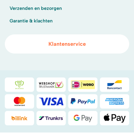
Verzenden en bezorgen
Garantie & klachten
Klantenservice
Duurzaamheidsprijs duin- & bollenstreek
WebwinkelKeur
iDeal
Bancont
Mastercard
Visa
PayPal
American
Billink
DHL
Google Pay
Apple Pa