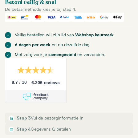
Betaal veilig & snel
De betaalmethode kies je bij stap 4.
iDeal
Bancontact
Mastercard
Visa
PayPal
American Express
Billink
Google Pay
Apple Pa
Veilig bestellen wij zijn lid van
Webshop keurmerk
.
6 dagen per week
en op dezelfde dag.
Met zorg voor je
samengesteld
en verzonden.
/
8.7
10
6.206 reviews
Stap 3
Vul de bezorginformatie in
Stap 4
Gegevens & betalen