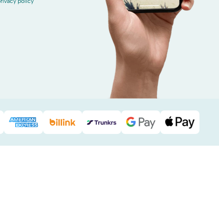
rivacy policy
Pal
American Express
Billink
DHL
Google Pay
Apple Pa