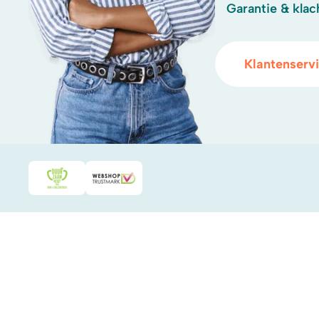
Garantie & klac
Klantenserv
Duurzaamheidsprijs duin- & bollenstreek
WebwinkelKeur
.