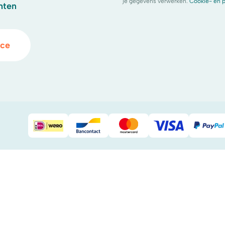
je gegevens verwerken.
Cookie- en p
hten
ice
iDeal
Bancontact
Mastercard
Visa
Pay