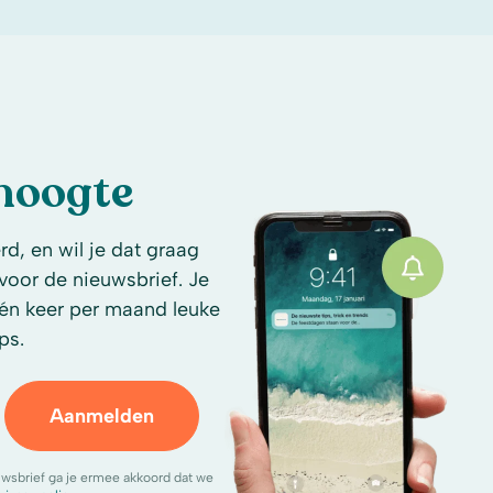
 hoogte
d, en wil je dat graag
n voor de nieuwsbrief. Je
én keer per maand leuke
ps.
Aanmelden
uwsbrief ga je ermee akkoord dat we