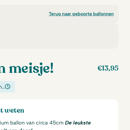
Terug naar geboorte ballonnen
n meisje!
€
13,95
n…
et weten
lium ballon van circa 45cm
De leukste