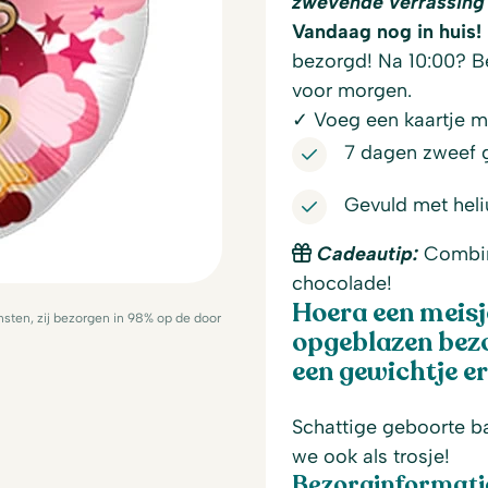
zwevende verrassing 
Vandaag nog in huis!
bezorgd! Na 10:00? Be
voor morgen.
✓ Voeg een kaartje me
7 dagen zweef 
Gevuld met hel
Cadeautip:
Combine
chocolade!
Hoera een meisj
sten, zij bezorgen in 98% op de door
opgeblazen bezo
een gewichtje e
Schattige geboorte ba
we ook als trosje!
Bezorginformati