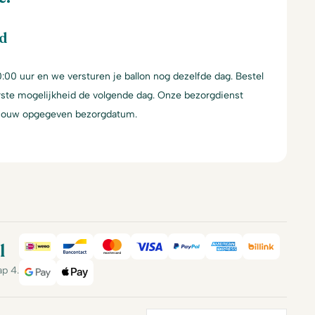
rd
:00 uur en we versturen je ballon nog dezelfde dag. Bestel
erste mogelijkheid de volgende dag. Onze bezorgdienst
 jouw opgegeven bezorgdatum.
l
iDeal
Bancontact
Mastercard
Visa
PayPal
American Expre
Billink
ap 4.
Google Pay
Apple Pay