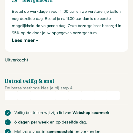
Snel geleverd
Bestel op werkdagen voor 11:00 uur en we versturen je ballon
nog dezelfde dag. Bestel je na 11:00 uur dan is de eerste
mogelijkheid de volgende dag. Onze bezorgdienst bezorgd in
95% op de door jouw opgegeven bezorgdatum.
Lees meer
Uitverkocht
Betaal veilig & snel
De betaalmethode kies je bij stap 4.
iDeal
Bancontact
Mastercard
Visa
PayPal
American Express
Billink
Google Pay
Apple Pa
Veilig bestellen wij zijn lid van
Webshop keurmerk
.
6 dagen per week
en op dezelfde dag.
Met zorg voor je
samengesteld
en verzonden.