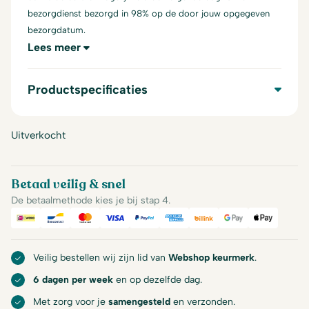
bezorgdienst bezorgd in 98% op de door jouw opgegeven
bezorgdatum.
Lees meer
Productspecificaties
Uitverkocht
Betaal veilig & snel
De betaalmethode kies je bij stap 4.
iDeal
Bancontact
Mastercard
Visa
PayPal
American Express
Billink
Google Pay
Apple Pa
Veilig bestellen wij zijn lid van
Webshop keurmerk
.
6 dagen per week
en op dezelfde dag.
Met zorg voor je
samengesteld
en verzonden.