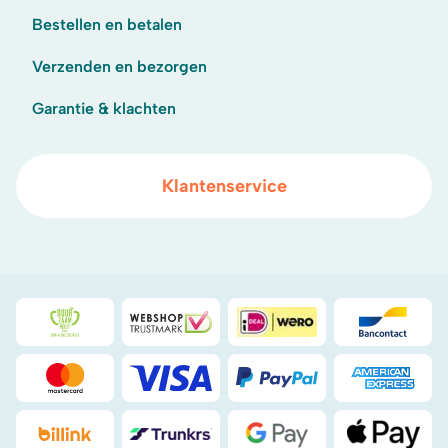
Bestellen en betalen
Verzenden en bezorgen
Garantie & klachten
Klantenservice
Duurzaamheidsprijs duin- & bollenstreek
WebwinkelKeur
iDeal
Bancont
Mastercard
Visa
PayPal
American
Billink
DHL
Google Pay
Apple Pa