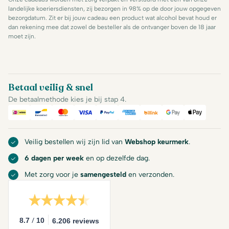
landelijke koeriersdiensten, zij bezorgen in 98% op de door jouw opgegeven
bezorgdatum. Zit er bij jouw cadeau een product wat alcohol bevat houd er
dan rekening mee dat zowel de besteller als de ontvanger boven de 18 jaar
moet zijn.
Betaal veilig & snel
De betaalmethode kies je bij stap 4.
iDeal
Bancontact
Mastercard
Visa
PayPal
American Express
Billink
Google Pay
Apple Pa
Veilig bestellen wij zijn lid van
Webshop keurmerk
.
6 dagen per week
en op dezelfde dag.
Met zorg voor je
samengesteld
en verzonden.
/
8.7
10
6.206 reviews