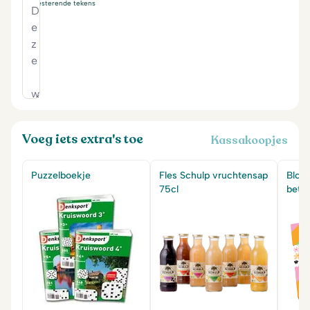
230
resterende tekens
Voeg iets extra's toe
Kassakoopjes
Puzzelboekje
Fles Schulp vruchtensap
Bloe
75cl
bete