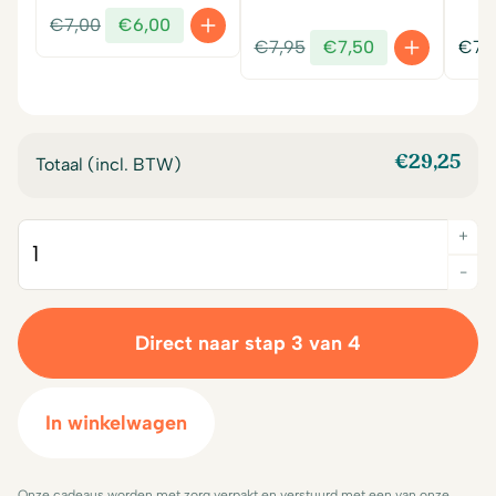
Oorspronkelijke
Huidige
€
7,00
€
6,00
Oorspronkelijke
Huidige
prijs
prijs
€
7,95
€
7,50
€
7,
prijs
prijs
was:
is:
was:
is:
€7,00.
€6,00.
€7,95.
€7,50.
€
29,25
Totaal (incl. BTW)
+
Quantity
-
Direct naar stap 3 van 4
In winkelwagen
Onze cadeaus worden met zorg verpakt en verstuurd met een van onze