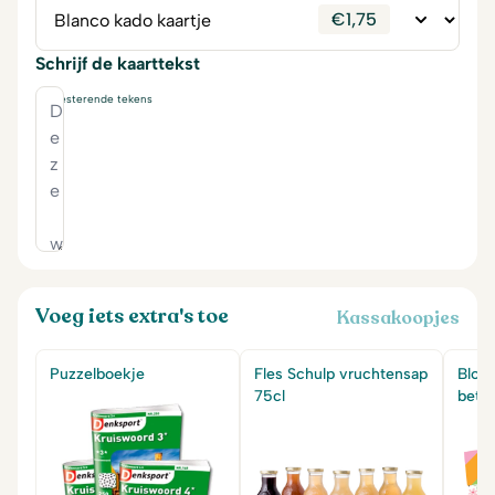
€
1,75
Schrijf de kaarttekst
230
resterende tekens
Voeg iets extra's toe
Kassakoopjes
Puzzelboekje
Fles Schulp vruchtensap
Bloe
75cl
bete