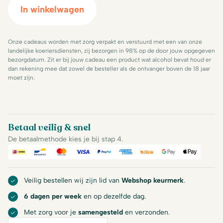
In winkelwagen
Onze cadeaus worden met zorg verpakt en verstuurd met een van onze
landelijke koeriersdiensten, zij bezorgen in 98% op de door jouw opgegeven
bezorgdatum. Zit er bij jouw cadeau een product wat alcohol bevat houd er
dan rekening mee dat zowel de besteller als de ontvanger boven de 18 jaar
moet zijn.
Betaal veilig & snel
De betaalmethode kies je bij stap 4.
iDeal
Bancontact
Mastercard
Visa
PayPal
American Express
Billink
Google Pay
Apple Pa
Veilig bestellen wij zijn lid van
Webshop keurmerk
.
6 dagen per week
en op dezelfde dag.
Met zorg voor je
samengesteld
en verzonden.