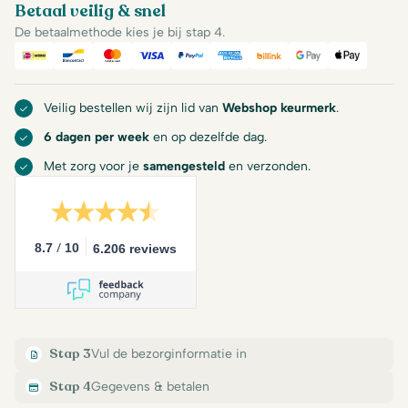
Betaal veilig & snel
De betaalmethode kies je bij stap 4.
iDeal
Bancontact
Mastercard
Visa
PayPal
American Express
Billink
Google Pay
Apple Pa
Veilig bestellen wij zijn lid van
Webshop keurmerk
.
6 dagen per week
en op dezelfde dag.
Met zorg voor je
samengesteld
en verzonden.
/
8.7
10
6.206 reviews
Stap 3
Vul de bezorginformatie in
Stap 4
Gegevens & betalen