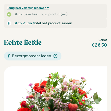
Terug naar valentijn bloemen ♥
Stap 1
Selecteer jouw product(en)
Stap 2 van 4
Stel het product samen
Echte liefde
vanaf
€
26,50
Bezorgmoment laden…