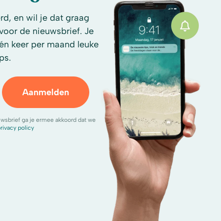
d, en wil je dat graag
n voor de nieuwsbrief. Je
én keer per maand leuke
ps.
Aanmelden
uwsbrief ga je ermee akkoord dat we
rivacy policy