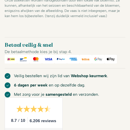
Onze boeketten worden handgebonden door een lokale vak bloemist. Ze
kunnen, afhankelijk van het seizoen en beschikbaarheid van de bloemen,
enigszins afwijken van de afbeelding. De vaas is niet inbegrepen, maar je
kan hem los bijbestellen. (tenzij duidelijk vermeld inclusief vaas)
Betaal veilig & snel
De betaalmethode kies je bij stap 4.
iDeal
Bancontact
Mastercard
Visa
PayPal
American Express
Billink
Google Pay
Apple Pa
Veilig bestellen wij zijn lid van
Webshop keurmerk
.
6 dagen per week
en op dezelfde dag.
Met zorg voor je
samengesteld
en verzonden.
/
8.7
10
6.206 reviews