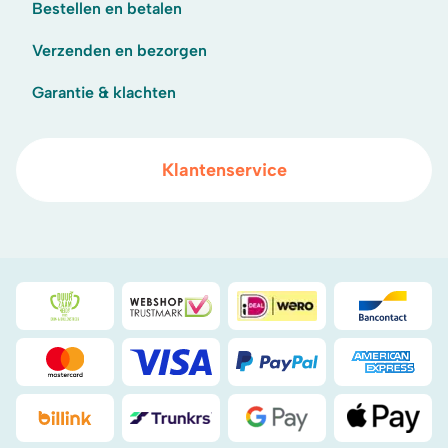
Bestellen en betalen
Verzenden en bezorgen
Garantie & klachten
Klantenservice
Duurzaamheidsprijs duin- & bollenstreek
WebwinkelKeur
iDeal
Bancont
Mastercard
Visa
PayPal
American
Billink
DHL
Google Pay
Apple Pa