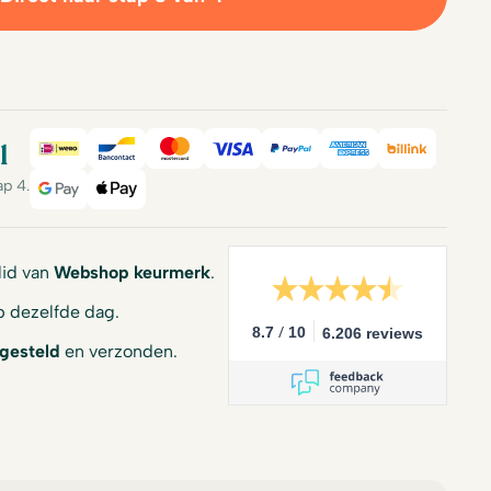
l
iDeal
Bancontact
Mastercard
Visa
PayPal
American Expre
Billink
ap 4.
Google Pay
Apple Pay
 lid van
Webshop keurmerk
.
 dezelfde dag.
/
8.7
10
6.206 reviews
gesteld
en verzonden.