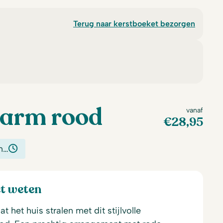
Terug naar kerstboeket bezorgen
warm rood
vanaf
€
28,95
n…
et weten
 het huis stralen met dit stijlvolle