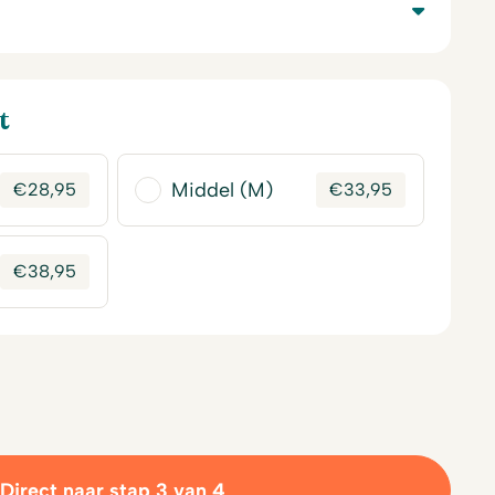
t
Middel (M)
€
28,95
€
33,95
€
38,95
Direct naar stap 3 van 4