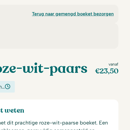
Terug naar gemengd boeket bezorgen
oze-wit-paars
vanaf
€
23,50
n…
et weten
et dit prachtige roze-wit-paarse boeket. Een