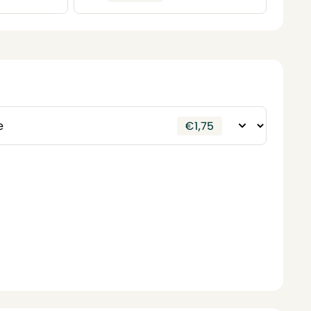
€
1,75