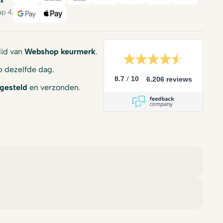
iDeal
Bancontact
Mastercard
Visa
PayPal
American Expre
Billink
ap 4.
Google Pay
Apple Pay
 lid van
Webshop keurmerk
.
 dezelfde dag.
/
8.7
10
6.206 reviews
gesteld
en verzonden.