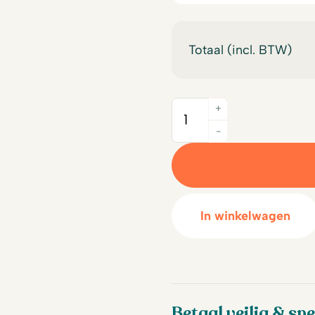
Totaal (incl. BTW)
+
Quantity
-
In winkelwagen
Betaal veilig & sne