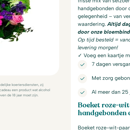
frisse mix van seizo
handgebonden door on
gelegenheid – van ver
waardering.
Altijd d
door onze bloembind
Op tijd besteld = van
levering morgen!
✓ Voeg een kaartje me
7 dagen versgar
Met zorg gebon
lijke koeriersdiensten, zij
 cadeau een product wat alcohol
Al meer dan 25 
ven de 18 jaar moet zijn.
Boeket roze-wit
handgebonden do
Boeket roze-wit-paars