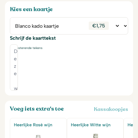
Kies een kaartje
€
1,75
Schrijf de kaarttekst
230
resterende tekens
Voeg iets extra's toe
Kassakoopjes
Heerlijke Rosé wijn
Heerlijke Witte wijn
Heerl