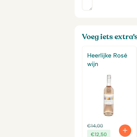
Voeg iets extra'
Heerlijke Rosé
wijn
Oorspronkeli
€
14,00
prijs
Huidige
€
12,50