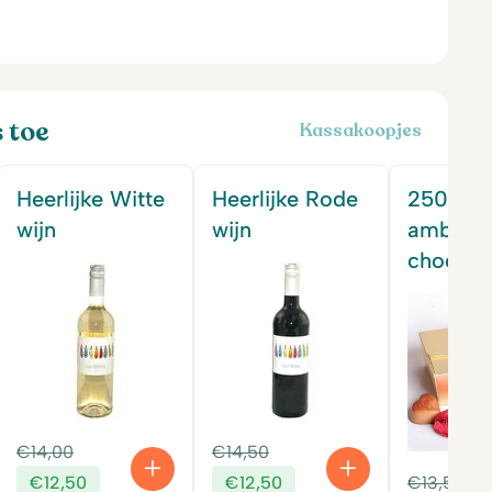
s toe
Kassakoopjes
Heerlijke Witte
Heerlijke Rode
250 gr
wijn
wijn
ambacht
chocola
jke
Oorspronkelijke
Oorspronkelijke
€
14,00
€
14,50
prijs
prijs
Huidige
Huidige
Oo
€
12,50
€
12,50
€
13,50