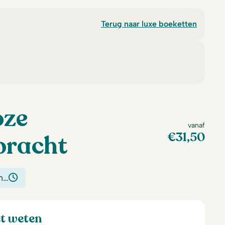
Terug naar luxe boeketten
oze
vanaf
€
31,50
pracht
n…
et weten