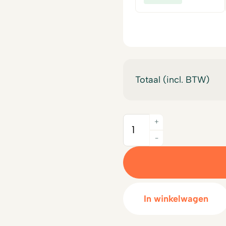
was:
prijs
€14,00.
is:
€12,50.
Totaal (incl. BTW)
+
Quantity
-
In winkelwagen