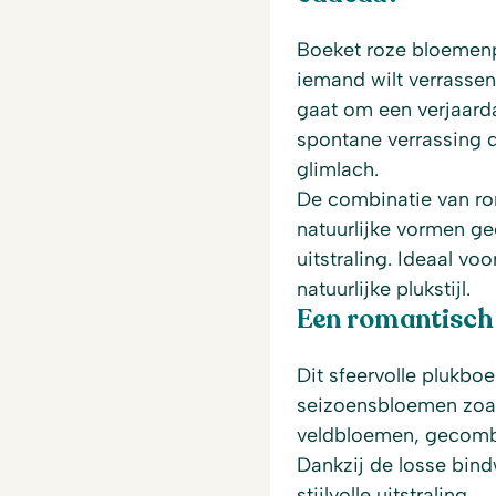
Boeket roze bloemenp
iemand wilt verrassen 
gaat om een verjaarda
spontane verrassing d
glimlach.
De combinatie van ro
natuurlijke vormen g
uitstraling. Ideaal vo
natuurlijke plukstijl.
Een romantisch 
Dit sfeervolle plukbo
seizoensbloemen zoals
veldbloemen, gecombi
Dankzij de losse bindw
stijlvolle uitstraling.