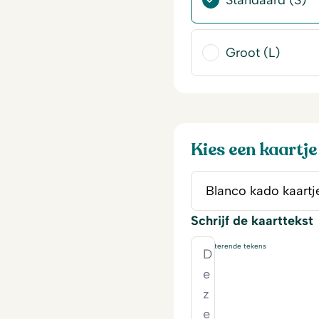
Standaard (S)
Groot (L)
Kies een kaartje
Schrijf de kaarttekst
230
resterende tekens