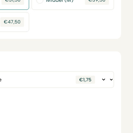
Middel (M)
€
47,50
€
1,75