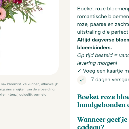
Boeket roze bloemenpra
romantische bloemen 
roze, paarse en zacht
uitstraling die perfect
Altijd dagverse bloe
bloembinders.
Op tijd besteld = van
levering morgen!
✓ Voeg een kaartje me
7 dagen versgar
ak bloemist. Ze kunnen, afhankelijk
igszins afwijken van de afbeelding.
llen. (tenzij duidelijk vermeld
Boeket roze bl
handgebonden do
Wanneer geef je
cadeau?