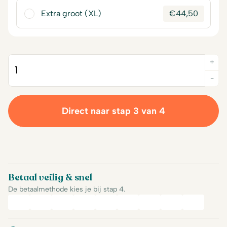
Extra groot (XL)
€
44,50
+
Quantity
-
Direct naar stap 3 van 4
Betaal veilig & snel
De betaalmethode kies je bij stap 4.
iDeal
Bancontact
Mastercard
Visa
PayPal
American Express
Billink
Google Pay
Apple Pa